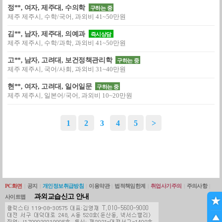
정**, 여자, 제주대, 수의학
구하는 중
제주 제주시, 수학/국어, 과외비 41~50만원
김**, 남자, 제주대, 의예과
즉시상담
제주 제주시, 수학/과학, 과외비 41~50만원
고**, 남자, 고려대, 보건정책관리학
구하는 중
제주 제주시, 국어/사회, 과외비 31~40만원
현**, 여자, 고려대, 일어일문
구하는 중
제주 제주시, 일본어/국어, 과외비 10~20만원
1
2
3
4
5
>
PC화면
|
공지
|
개인정보취급방침
|
이용약관
|
법적책임한계
|
취업사기주의
|
주의사항
|
과외교습신고 안내
사이트맵