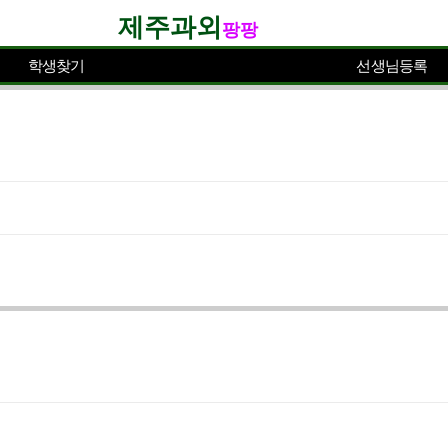
제주과외
팡팡
학생찾기
선생님등록