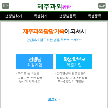
제주과외
팡팡
선생님찾기
학생찾기
선생님등록
학생등록
제주과외팡팡 가족
이 되셔서
안전하게 잘 구하는 법을 무료로 보세요~
선생님
학생/학부모
회원가입
회원가입
- 과외로 돈 버실분!
- 성적향상이 필요한 분!
- 교육으로 돈/보람을
- 심층/집중 교습으로 성적
동시에 가지세요
쑤~욱 향상의 기쁨을..
로그인 >