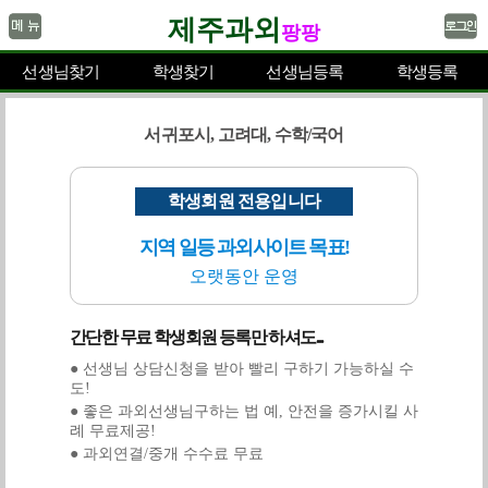
제주과외
팡팡
선생님찾기
학생찾기
선생님등록
학생등록
서귀포시, 고려대, 수학/국어
학생회원 전용입니다
지역 일등 과외사이트 목표!
오랫동안 운영
간단한 무료 학생회원 등록만 하셔도...
● 선생님 상담신청을 받아 빨리 구하기 가능하실 수
도!
● 좋은 과외선생님구하는 법 예, 안전을 증가시킬 사
례 무료제공!
● 과외연결/중개 수수료 무료