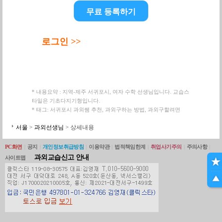
무료 등록하기
로그인 >>
* 내용요약 : 지역-제주 서귀포시, 여자 수학 선생님입니다. 교습스
타일은 기초다지기형입니다.
* 태그: 서귀포시 과외쌤 추천, 과외구하는 방법, 과외구할려면
서울
>
과외선생님
> 상세내용
PC화면
|
공지
|
개인정보취급방침
|
이용약관
|
법적책임한계
|
취업사기주의
|
주의사항
|
과외교습신고 안내
사이트맵