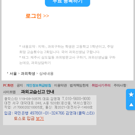
무료 등록하기
로그인 >>
* 내용요약 : 지역-, 과외구하는 학생은 고등학교 1학년이고, 주당
희망 교습횟수는 2회입니다. 국어 과외선생님 구합니다.
* 태그: 제주시 삼도일동 과외방문교사 구하기, 과외선생님을 구하
는데요, 과외상담하기
서울
>
과외학생
> 상세내용
PC화면
|
공지
|
개인정보취급방침
|
이용약관
|
법적책임한계
|
취업사기주의
|
주의사항
|
과외교습신고 안내
사이트맵