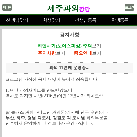
제주과외
팡팡
선생님찾기
학생찾기
선생님등록
학생등록
공지사항
취업사기(보이스피싱) 주의
보기
주의사항
보기
중요안내
보기
과외 11년째 운영중...
프로그램 사정상 공지가 많이 늦어져 죄송합니다.
11년된 과외사이트를 양도받았으니
역사로 따지면 내년(2016년)이면 12년차가 되네요^^
탑 클래스 과외사이트인 과외몬(예전에 전국 운영)에서
부산, 제주, 경남 각도시, 강원도 각 도시별
과외부분을
인수해서 운영하게 된 정보나라 운영자입니다.