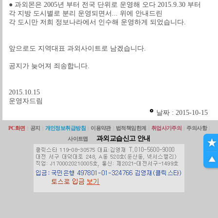
● 과외몬은 2005년 부터 전국 단위로 운영해 오다 2015.9.30 부터
각 지방 도시별로 분리 운영되면서... 위에 안내드린
각 도시만 저희 정보나라에서 인수해 운영하게 되었습니다.
앞으로도 지역대표 과외사이트로 남겠습니다.
공지가 늦어져 죄송합니다.
2015.10.15
운영자드림
날짜 : 2015-10-15
PC화면
|
공지
|
개인정보취급방침
|
이용약관
|
법적책임한계
|
취업사기주의
|
주의사항
|
과외교습신고 안내
사이트맵