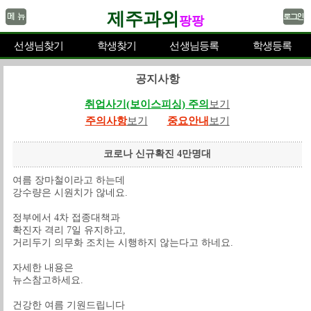
제주과외
팡팡
선생님찾기
학생찾기
선생님등록
학생등록
공지사항
취업사기(보이스피싱) 주의
보기
주의사항
보기
중요안내
보기
코로나 신규확진 4만명대
여름 장마철이라고 하는데
강수량은 시원치가 않네요.
정부에서 4차 접종대책과
확진자 격리 7일 유지하고,
거리두기 의무화 조치는 시행하지 않는다고 하네요.
자세한 내용은
뉴스참고하세요.
건강한 여름 기원드립니다